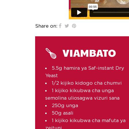
Share on:
VIAMBATO
5.5g hamira ya Saf-instant Dry
Yeast
1/2 kijiko kidogo cha chumvi
1 kijiko kikubwa cha unga
semolina uliosagwa vizuri sana
250g unga
50g asali
1 kijiko kikubwa cha mafuta ya
zeituni