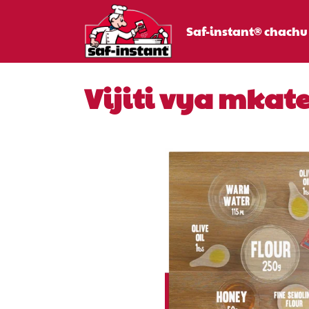
Saf-instant® chachu
Vijiti vya mkate