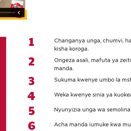
1
Changanya unga, chumvi, ham
kisha koroga.
2
Ongeza asali, mafuta ya zei
manda.
3
Sukuma kwenye umbo la msta
4
Weka kwenye sinia ya kuoke
5
Nyunyizia unga wa semolina 
6
Acha manda iumuke kwa mud