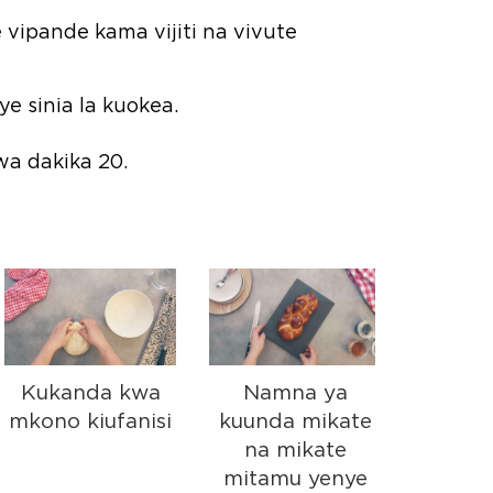
ipande kama vijiti na vivute
e sinia la kuokea.
a dakika 20.
Kukanda kwa
Namna ya
Chanja 
kono kiufanisi
kuunda mikate
wako 
na mikate
mwok
mitamu yenye
mwel