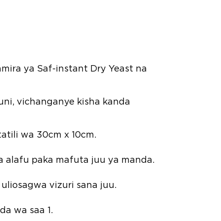
ira ya Saf-instant Dry Yeast na
tuni, vichanganye kisha kanda
tili wa 30cm x 10cm.
a alafu paka mafuta juu ya manda.
uliosagwa vizuri sana juu.
a wa saa 1.