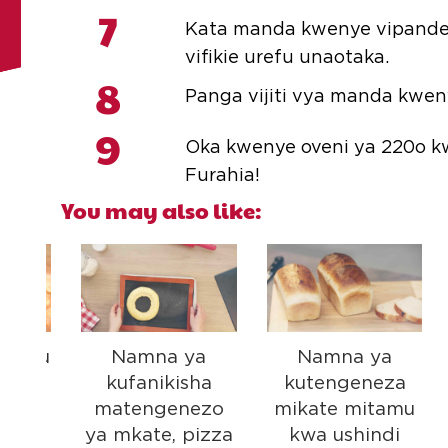
7
Kata manda kwenye vipande v
vifikie urefu unaotaka.
8
Panga vijiti vya manda kweny
9
Oka kwenye oveni ya 220o kw
Furahia!
You may also like:
imu
Namna ya
Namna ya
m
kwa
kufanikisha
kutengeneza
matengenezo
mikate mitamu
ya mkate, pizza
kwa ushindi