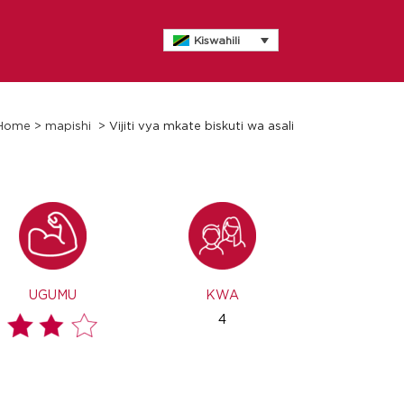
Kiswahili
Home
>
mapishi
>
Vijiti vya mkate biskuti wa asali
UGUMU
KWA
4